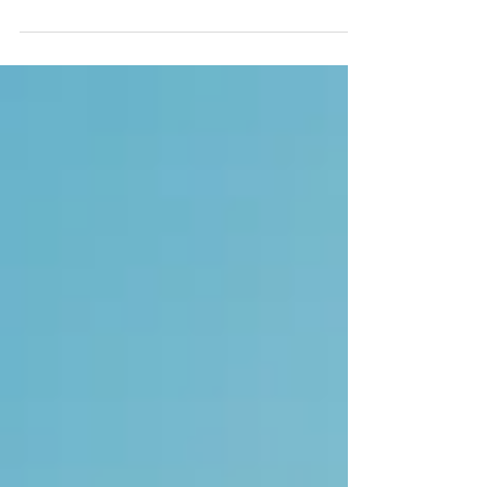
号）を機体に表記する必要があります。 ド
ローン飛行ガイド（運営：弊所ゴーイング行
政書士事務所）へ機体登録をご依頼いただい
た方には、もれなくドローンスキンシールで
有名なWRAPGRADEさんの登録記号シール
をプレゼントします。