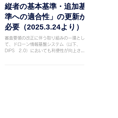
【ドローンの飛行許可承
認申請】DIPS 2.0で「操
縦者の基本基準・追加基
準への適合性」の更新が
必要（2025.3.24より）
審査要領の改正に伴う取り組みの一環とし
て、ドローン情報基盤システム（以下、
DIPS 2.0）においても利便性が向上さ
れ、DIPS2.0による操縦者情報の登録につ
いて、「操縦者の基本基準・追加基準への適
合性」の登録を、申請の都度の登録方法か
ら、「操縦者情報の更新」からの一括登録に
変